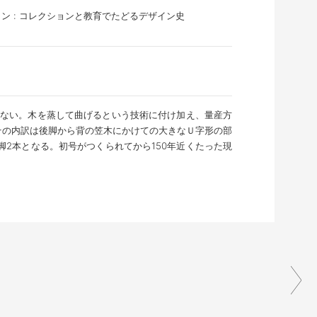
ン : コレクションと教育でたどるデザイン史
はない。木を蒸して曲げるという技術に付け加え、量産方
その内訳は後脚から背の笠木にかけての大きなＵ字形の部
2本となる。初号がつくられてから150年近くたった現