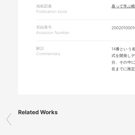
掲載図書
座って学ぶ椅子
Publication book
登録番号
2002010001
Assesion Number
解説
14番という
Commentary
式を開発しデ
分、その中に
在までに推定
Related Works