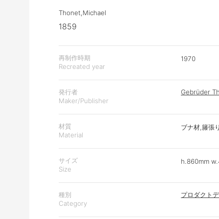
Thonet,Michael
1859
再制作時期
1970
Recreated year
発行者
Gebrüder Th
Maker/Publisher
材質
ブナ材,籐張り,B
Material
サイズ
h.860mm w
Size
種別
プロダクトデ
Category