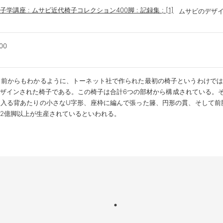
学講座 : ムサビ近代椅子コレクション400脚 : 記録集 ; [1]
ムサビのデザイ
00
名前からもわかるように、トーネット社で作られた最初の椅子というわけで
ザインされた椅子である。この椅子は合計6つの部材から構成されている。
入る背あたりの小さなU字形、座枠に編んで張った籐、円形の貫、そして前脚
2億脚以上が生産されているといわれる。