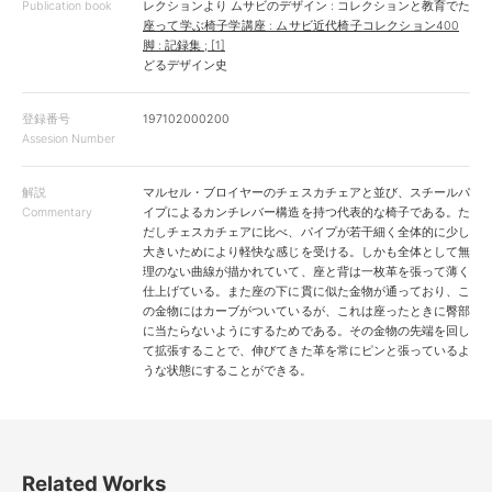
Publication book
レクションより
ムサビのデザイン : コレクションと教育でた
座って学ぶ椅子学講座 : ムサビ近代椅子コレクション400
脚 : 記録集 ; [1]
どるデザイン史
登録番号
197102000200
Assesion Number
解説
マルセル・ブロイヤーのチェスカチェアと並び、スチールパ
Commentary
イプによるカンチレバー構造を持つ代表的な椅子である。た
だしチェスカチェアに比べ、パイプが若干細く全体的に少し
大きいためにより軽快な感じを受ける。しかも全体として無
理のない曲線が描かれていて、座と背は一枚革を張って薄く
仕上げている。また座の下に貫に似た金物が通っており、こ
の金物にはカーブがついているが、これは座ったときに臀部
に当たらないようにするためである。その金物の先端を回し
て拡張することで、伸びてきた革を常にピンと張っているよ
うな状態にすることができる。
Related Works