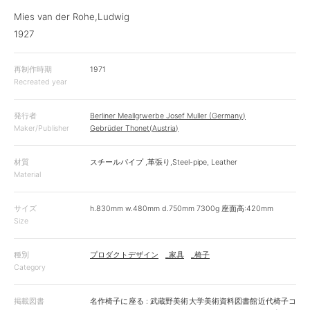
Mies van der Rohe,Ludwig
1927
再制作時期
1971
Recreated year
発行者
Berliner Meallgrwerbe Josef Muller (Germany)
Maker/Publisher
Gebrüder Thonet(Austria)
材質
スチールパイプ ,革張り,Steel-pipe, Leather
Material
サイズ
h.830mm w.480mm d.750mm 7300g 座面高:420mm
Size
種別
プロダクトデザイン
_家具
_椅子
Category
掲載図書
名作椅子に座る : 武蔵野美術大学美術資料図書館近代椅子コ