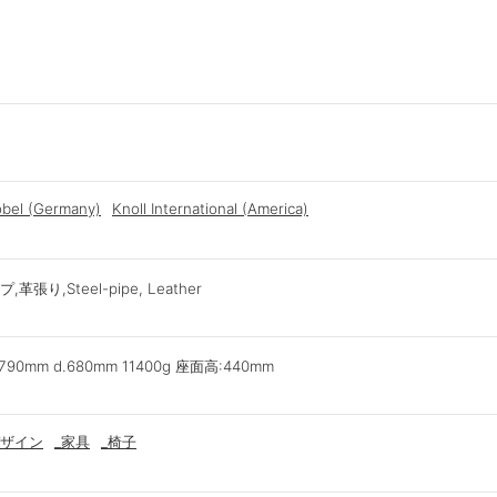
bel (Germany)
Knoll International (America)
張り,Steel-pipe, Leather
.790mm d.680mm 11400g 座面高:440mm
ザイン
_家具
_椅子