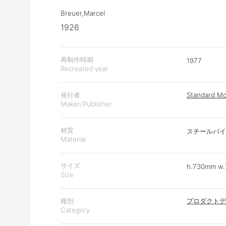
Breuer,Marcel
1926
再制作時期
1977
Recreated year
発行者
Standard Mo
Maker/Publisher
材質
スチールパイプ,革
Material
サイズ
h.730mm w
Size
種別
プロダクトデ
Category