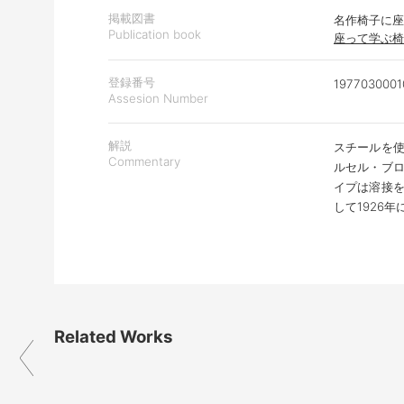
掲載図書
名作椅子に座
Publication book
座って学ぶ椅子
登録番号
1977030001
Assesion Number
解説
スチールを
Commentary
ルセル・ブ
イプは溶接
して1926
Related Works