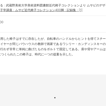
る : 武蔵野美術大学美術資料図書館近代椅子コレクションより
ムサビのデザ
学講座 : ムサビ近代椅子コレクション400脚 : 記録集 ; [1]
00
使用した椅子はすでに存在したが、自転車のハンドルからヒントを得てスチー
ロイヤーが同じバウハウスの教師で画家であるワシリー・カンディンスキーの
を行わず非常に単純に曲げたものをボルトで固定してある。座や背やアームは
年につくられたこの椅子は、時代に一つの提案を示した。