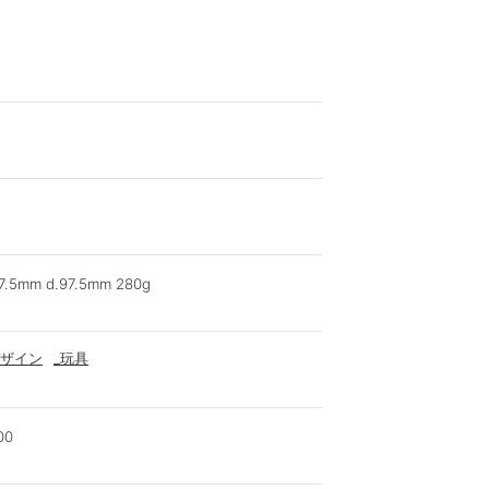
7.5mm d.97.5mm 280g
ザイン
_玩具
00