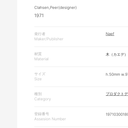
Clahsen,Peer(designer)
1971
発行者
Naef
Maker/Publisher
材質
木（カエデ）
Material
サイズ
h.50mm w.9
Size
種別
プロダクトデ
Category
登録番号
1971030018
Assesion Number