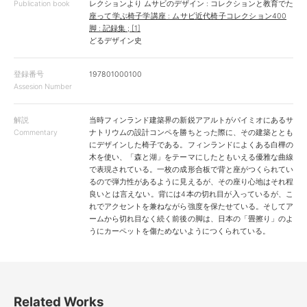
Publication book
レクションより
ムサビのデザイン : コレクションと教育でた
座って学ぶ椅子学講座 : ムサビ近代椅子コレクション400
脚 : 記録集 ; [1]
どるデザイン史
登録番号
197801000100
Assesion Number
解説
当時フィンランド建築界の新鋭アアルトがパイミオにあるサ
Commentary
ナトリウムの設計コンペを勝ちとった際に、その建築ととも
にデザインした椅子である。フィンランドによくある白樺の
木を使い、「森と湖」をテーマにしたともいえる優雅な曲線
で表現されている。一枚の成形合板で背と座がつくられてい
るので弾力性があるように見えるが、その座り心地はそれ程
良いとは言えない。背には4本の切れ目が入っているが、こ
れでアクセントを兼ねながら強度を保たせている。そしてア
ームから切れ目なく続く前後の脚は、日本の「畳擦り」のよ
うにカーペットを傷ためないようにつくられている。
Related Works