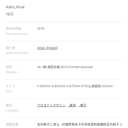
Aalto,Alvar
1931
再制作時期
1978
Recreated year
発行者
Artek (Finland)
Maker/Publisher
材質
カバ材,成型合板,Birch,Formed plywood
Material
サイズ
h.650mm w.600mm d.870mm 9700g 座面高:300mm
Size
種別
プロダクトデザイン
_家具
_椅子
Category
掲載図書
名作椅子に座る : 武蔵野美術大学美術資料図書館近代椅子コ