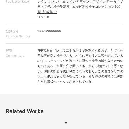
Publication book
レクションより
ムサビのデザイン : デザインアーカイブ
座って学ぶ椅子学講座 : ムサビ近代椅子コレクション400
脚 : 記録集 ; 2
50s-70s
登録番号
199203000600
Assesion Number
解説
FRP素材をプレス加工するだけで製造できるので、とても生
Commentary
産効率が良い椅子である。左右の座面後方に穴が開いている
のは、スタッキングの際に上に重ねる椅子の脚が入るための
ものである。座面に穴が開いても、座り心地は決して悪くな
い。脚部の断面形状はＭ型になっており、この部分がリブの
役目も果たし安定感を増している。また脚部の先端には脚部
と同じ形状のキャップが施されている。
Related Works