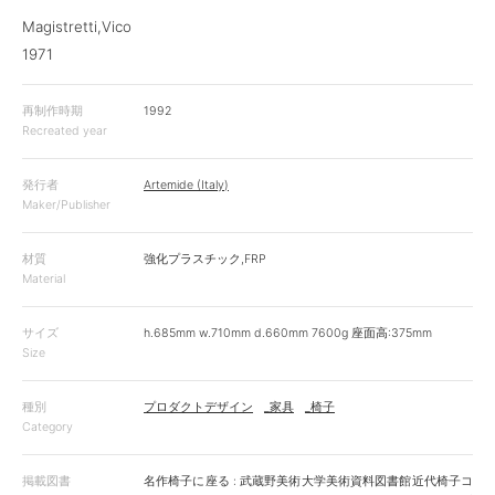
Magistretti,Vico
1971
再制作時期
1992
Recreated year
発行者
Artemide (Italy)
Maker/Publisher
材質
強化プラスチック,FRP
Material
サイズ
h.685mm w.710mm d.660mm 7600g 座面高:375mm
Size
種別
プロダクトデザイン
_家具
_椅子
Category
掲載図書
名作椅子に座る : 武蔵野美術大学美術資料図書館近代椅子コ