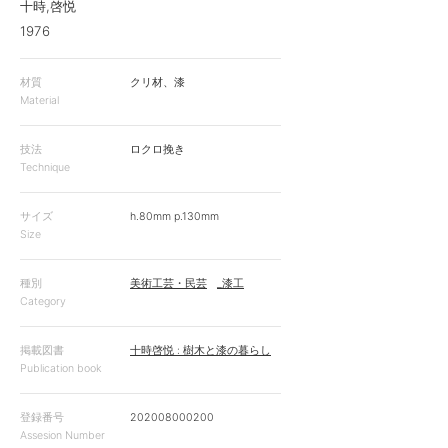
十時,啓悦
1976
材質
クリ材、漆
Material
技法
ロクロ挽き
Technique
サイズ
h.80mm p.130mm
Size
種別
美術工芸・民芸
_漆工
Category
掲載図書
十時啓悦 : 樹木と漆の暮らし
Publication book
登録番号
202008000200
Assesion Number