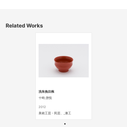
Related Works
洗朱挽目椀
十時,啓悦
2012
美術工芸・民芸、_漆工