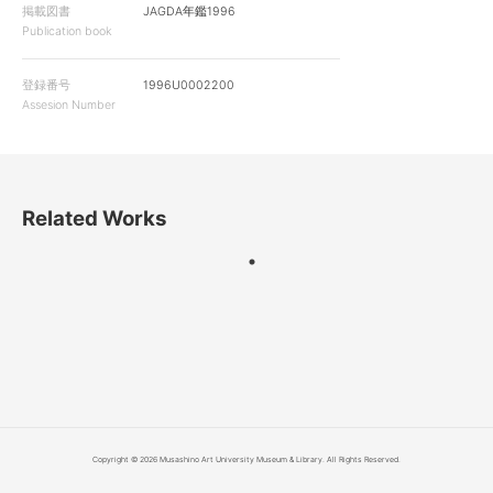
掲載図書
JAGDA年鑑1996
Publication book
登録番号
1996U0002200
Assesion Number
Related Works
Copyright © 2026 Musashino Art University Museum & Library. All Rights Reserved.