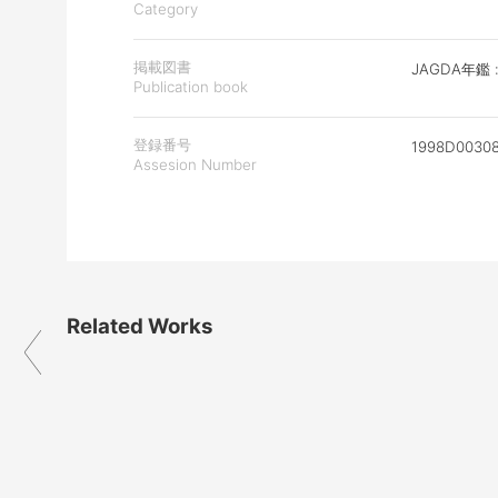
Category
掲載図書
JAGDA年鑑 
Publication book
登録番号
1998D0030
Assesion Number
Related Works