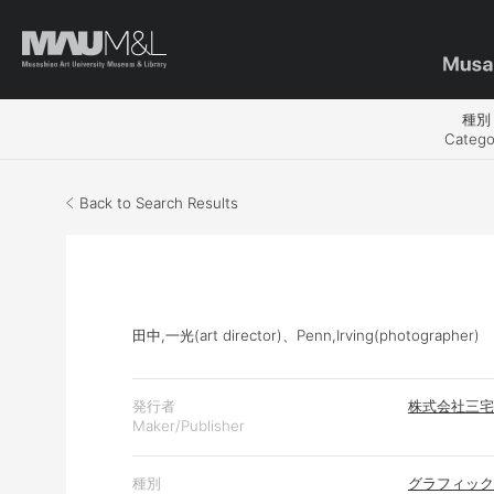
種別
Catego
Back to Search Results
田中,一光(art director)
、
Penn,Irving(photographer)
発行者
株式会社三宅
Maker/Publisher
種別
グラフィック