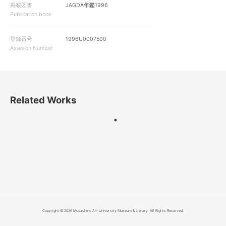
掲載図書
JAGDA年鑑1996
Publication book
登録番号
1996U0007500
Assesion Number
Related Works
Copyright © 2026 Musashino Art University Museum & Library. All Rights Reserved.