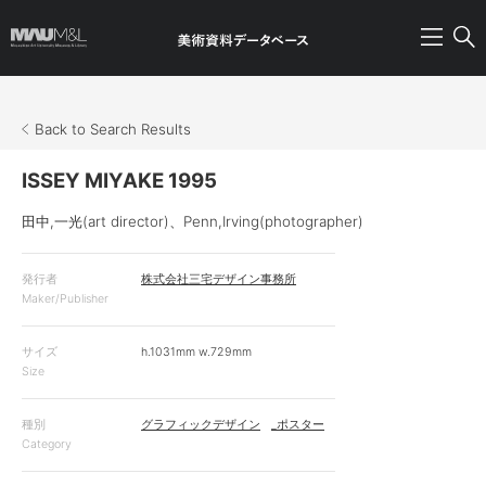
Back to Search Results
ISSEY MIYAKE 1995
田中,一光(art director)
、
Penn,Irving(photographer)
発行者
株式会社三宅デザイン事務所
Maker/Publisher
サイズ
h.1031mm w.729mm
Size
種別
グラフィックデザイン
_ポスター
Category