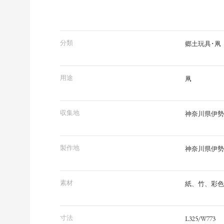
分類
郷土玩具･凧
用途
凧
収集地
神奈川県伊勢
製作地
神奈川県伊勢
素材
紙、竹、彩色
寸法
L325/W773