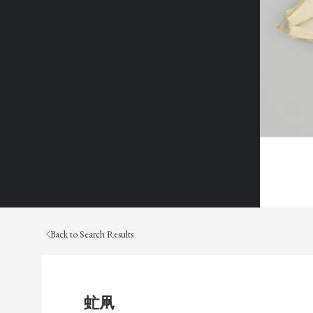
Back to Search Results
虻凧