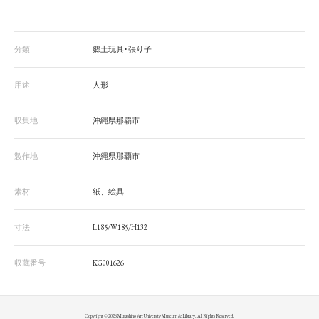
分類
郷土玩具･張り子
用途
人形
収集地
沖縄県那覇市
製作地
沖縄県那覇市
素材
紙、絵具
寸法
L185/W185/H132
収蔵番号
KG001626
Copyright © 2026 Musashino Art University Museum & Library. All Rights Reserved.