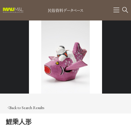
Back to Search Results
鯉乗人形