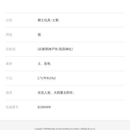
分類
郷土玩具･土製
用途
面
収集地
(兵庫県神戸市/長田神社)
素材
土、彩色
寸法
L75/W85/H42
備考
伏見人形。大西重太郎作。
収蔵番号
KG000898
Copyright © 2026 Musashino Art University Museum & Library. All Rights Reserved.