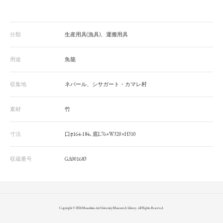
分類
生産用具(漁具)、運搬用具
用途
魚籠
収集地
ネパール、シサガート・カマレ村
素材
竹
寸法
口φ164-184､底L76×W320×H310
収蔵番号
GA001683
Copyright © 2026 Musashino Art University Museum & Library. All Rights Reserved.