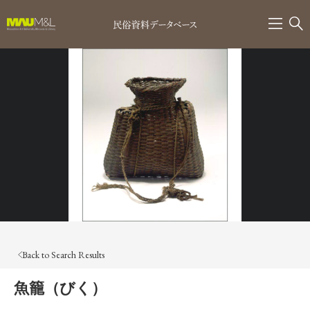
Back to Search Results
魚籠（びく）