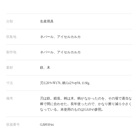
分類
生産用具
収集地
ネパール、アイセルカルカ
製作地
ネパール、アイセルカルカ
素材
鉄、木
寸法
刃:L209×W170､柄:L629×φ38､1150g
備考
刃は鉄。鍛造。柄は木。柄がなかったのを、その場で適当な
棒で間に合わせた。長年使ったので、かなり擦り減り小さく
なっている。未使用のものはGA1045参照｡
収蔵番号
GA001044