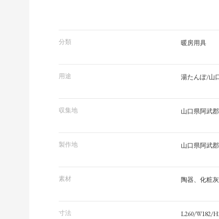
分類
暖房用具
用途
湯たんぽ/山
収集地
山口県阿武郡
製作地
山口県阿武郡
素材
陶器、化粧灰
寸法
L260/W182/H