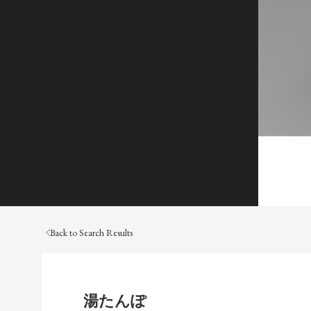
Back to Search Results
湯たんぽ