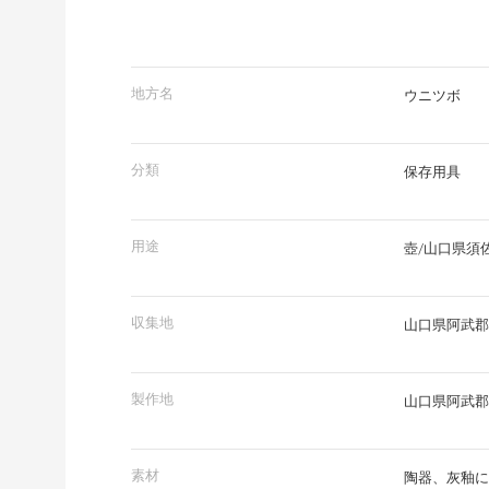
地方名
ウニツボ
分類
保存用具
用途
壺/山口県須
収集地
山口県阿武郡
製作地
山口県阿武郡
素材
陶器、灰釉に