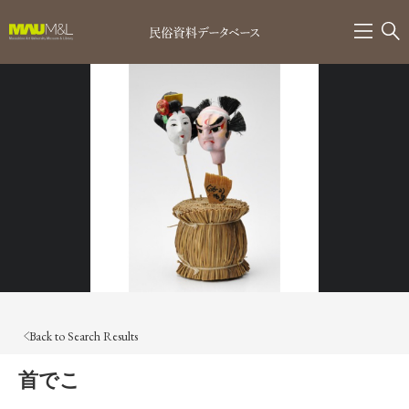
Back to Search Results
首でこ