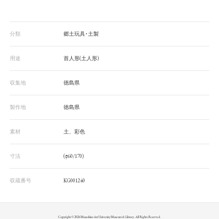
分類
郷土玩具･土製
用途
首人形(土人形)
収集地
徳島県
製作地
徳島県
素材
土、彩色
寸法
(φ60/170)
収蔵番号
KG001240
Copyright © 2026 Musashino Art University Museum & Library. All Rights Reserved.