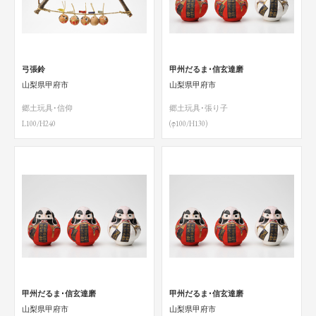
弓張鈴
甲州だるま･信玄達磨
山梨県甲府市
山梨県甲府市
郷土玩具･信仰
郷土玩具･張り子
L100/H240
(φ100/H130)
甲州だるま･信玄達磨
甲州だるま･信玄達磨
山梨県甲府市
山梨県甲府市