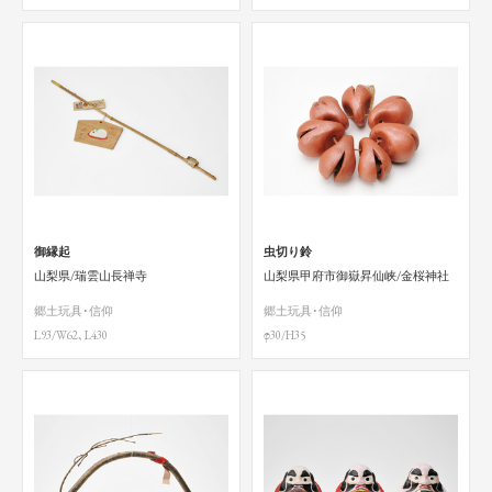
御縁起
虫切り鈴
山梨県/瑞雲山長禅寺
山梨県甲府市御嶽昇仙峡/金桜神社
郷土玩具･信仰
郷土玩具･信仰
L93/W62､L430
φ30/H35