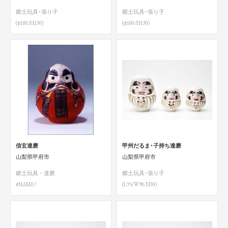
郷土玩具･張り子
郷土玩具･張り子
(φ100/H130)
(φ100/H130)
信玄達磨
甲州だるま･子持ち達磨
山梨県甲府市
山梨県甲府市
郷土玩具・達磨
郷土玩具･張り子
#NAME?
(L95/W90/H30)