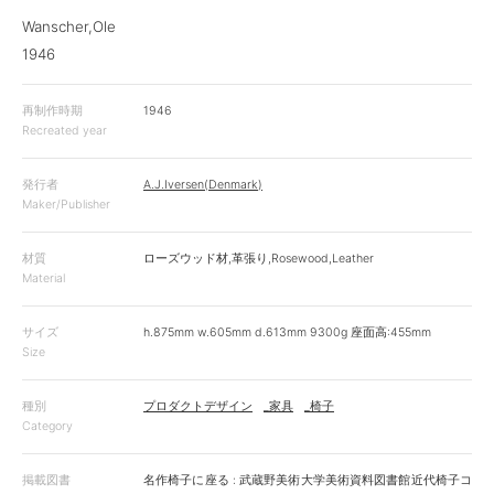
Wanscher,Ole
1946
再制作時期
1946
Recreated year
発行者
A.J.Iversen(Denmark)
Maker/Publisher
材質
ローズウッド材,革張り,Rosewood,Leather
Material
サイズ
h.875mm w.605mm d.613mm 9300g 座面高:455mm
Size
種別
プロダクトデザイン
_家具
_椅子
Category
掲載図書
名作椅子に座る : 武蔵野美術大学美術資料図書館近代椅子コ