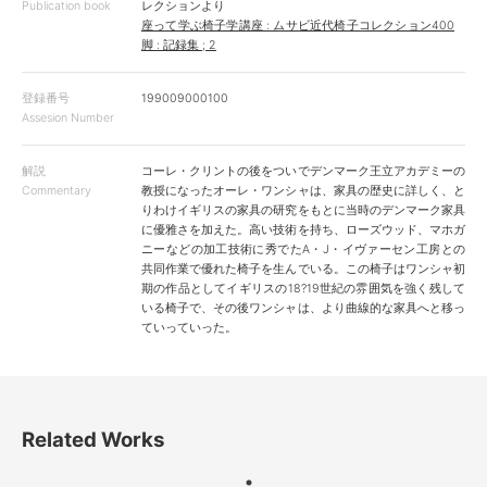
Publication book
レクションより
座って学ぶ椅子学講座 : ムサビ近代椅子コレクション400
脚 : 記録集 ; 2
登録番号
199009000100
Assesion Number
解説
コーレ・クリントの後をついでデンマーク王立アカデミーの
Commentary
教授になったオーレ・ワンシャは、家具の歴史に詳しく、と
りわけイギリスの家具の研究をもとに当時のデンマーク家具
に優雅さを加えた。高い技術を持ち、ローズウッド、マホガ
ニーなどの加工技術に秀でたA・J・イヴァーセン工房との
共同作業で優れた椅子を生んでいる。この椅子はワンシャ初
期の作品としてイギリスの18?19世紀の雰囲気を強く残して
いる椅子で、その後ワンシャは、より曲線的な家具へと移っ
ていっていった。
Related Works