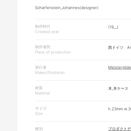
Scharfenstein,Johannes(designer)
制作時代
(19__)
Created year
制作場所
西ドイツ Arns
Place of production
発行者
Meistergilde
Maker/Publisher
材質
木,木ケース
Material
サイズ
h.23mm w.
Size
種別
プロダクトデ