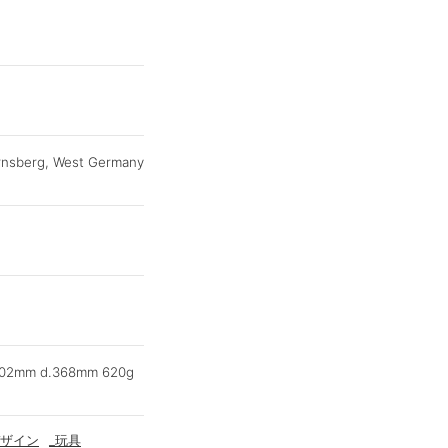
berg, West Germany
302mm d.368mm 620g
ザイン
_玩具