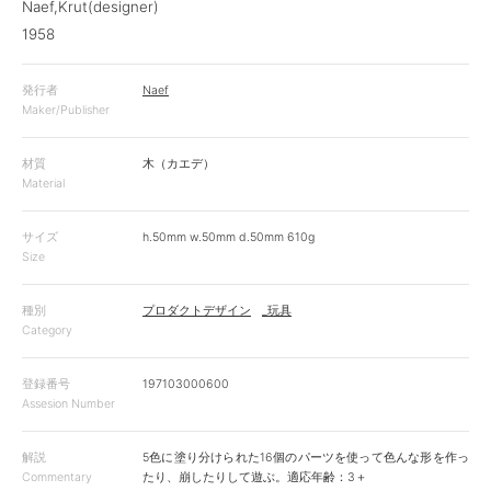
Naef,Krut(designer)
1958
発行者
Naef
Maker/Publisher
材質
木（カエデ）
Material
サイズ
h.50mm w.50mm d.50mm 610g
Size
種別
プロダクトデザイン
_玩具
Category
登録番号
197103000600
Assesion Number
解説
5色に塗り分けられた16個のパーツを使って色んな形を作っ
Commentary
たり、崩したりして遊ぶ。適応年齢：3＋