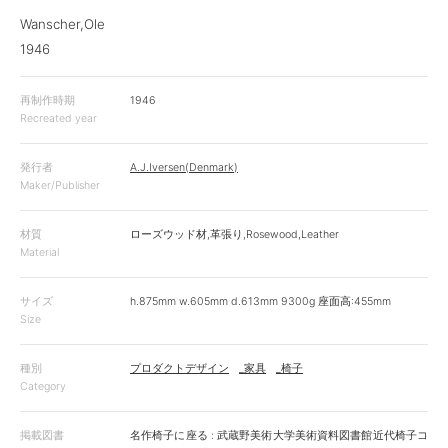
Wanscher,Ole
1946
再制作時期
1946
Recreated year
発行者
A.J.Iversen(Denmark)
Maker/Publisher
材質
ローズウッド材,革張り,Rosewood,Leather
Material
サイズ
h.875mm w.605mm d.613mm 9300g 座面高:455mm
Size
種別
プロダクトデザイン
_家具
_椅子
Category
掲載図書
名作椅子に座る : 武蔵野美術大学美術資料図書館近代椅子コ