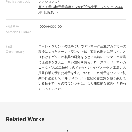
Publication book
レクションより
座って学ぶ椅子学講座 : ムサビ近代椅子コレクション400
脚 : 記録集 ; 2
登録番号
199009000100
Assesion Number
解説
コーレ・クリントの後をついでデンマーク王立アカデミーの
Commentary
教授になったオーレ・ワンシャは、家具の歴史に詳しく、と
りわけイギリスの家具の研究をもとに当時のデンマーク家具
に優雅さを加えた。高い技術を持ち、ローズウッド、マホガ
ニーなどの加工技術に秀でたA・J・イヴァーセン工房との
共同作業で優れた椅子を生んでいる。この椅子はワンシャ初
期の作品としてイギリスの18?19世紀の雰囲気を強く残して
いる椅子で、その後ワンシャは、より曲線的な家具へと移っ
ていっていった。
Related Works