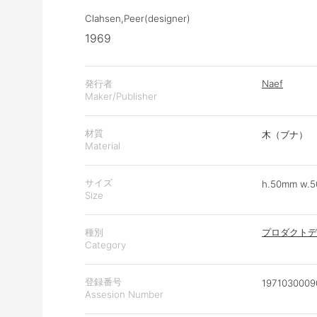
Clahsen,Peer(designer)
1969
発行者
Naef
Maker/Publisher
材質
木（ブナ）
Material
サイズ
h.50mm w.5
Size
種別
プロダクトデ
Category
登録番号
1971030009
Assesion Number