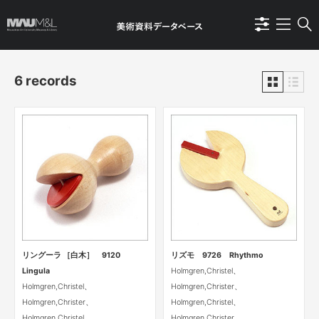
6 records
リングーラ ［白木］ 9120
リズモ 9726 Rhythmo
Lingula
Holmgren,Christel、
Holmgren,Christel、
Holmgren,Christer、
Holmgren,Christer、
Holmgren,Christel、
Holmgren,Christel、
Holmgren,Christer