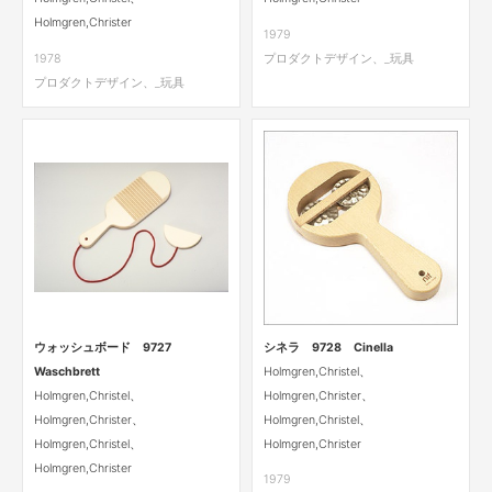
Holmgren,Christer
1979
1978
プロダクトデザイン、_玩具
プロダクトデザイン、_玩具
ウォッシュボード 9727
シネラ 9728 Cinella
Waschbrett
Holmgren,Christel、
Holmgren,Christel、
Holmgren,Christer、
Holmgren,Christer、
Holmgren,Christel、
Holmgren,Christel、
Holmgren,Christer
Holmgren,Christer
1979