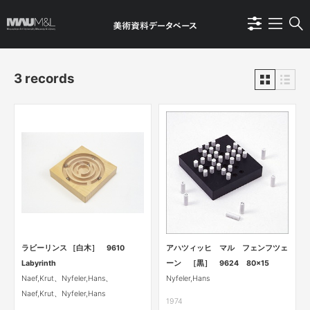
3 records
ラビーリンス ［白木］ 9610
アハツィッヒ マル フェンフツェ
Labyrinth
ーン ［黒］ 9624 80×15
Naef,Krut、Nyfeler,Hans、
Nyfeler,Hans
Naef,Krut、Nyfeler,Hans
1974